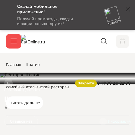
Скачай мобильное
номер
приложение!
SMS-
Получай промокоды, скидки
сообщение
Eatonline
и акции раньше других!
с
Акции
кодом
подтверждения
О сервисе
Главная
Il патио
С 11:00 до 22:00
Закрыто
Откры
семейный итальянский ресторан
Вход / регистрация
Ресторан-Доставка
Il патио
Читать дальше
Нет оценок
Отзывов нет
Информация