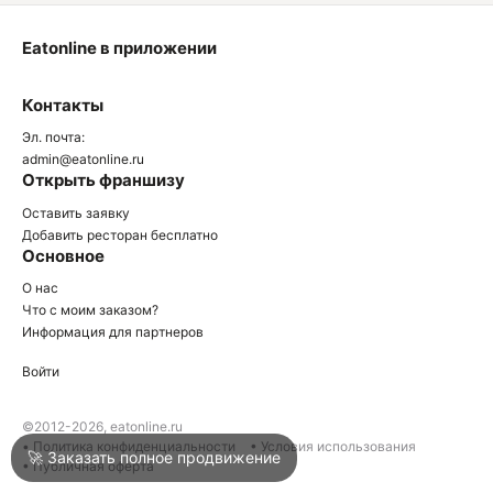
Eatonline в приложении
О
Контакты
О
Эл. почта:
admin@eatonline.ru
Открыть франшизу
Оставить заявку
Добавить ресторан бесплатно
Основное
Войти
О нас
Что с моим заказом?
Информация для партнеров
Город
Нижний Тагил
Войти
Написать в техподдержку
©2012-2026, eatonline.ru
• Политика конфиденциальности
• Условия использования
🚀 Заказать полное продвижение
• Публичная оферта